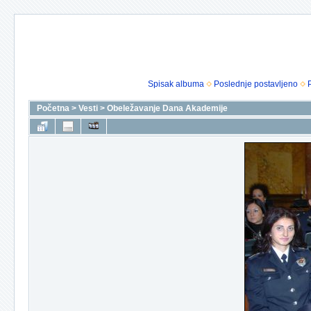
Spisak albuma
Poslednje postavljeno
Početna
>
Vesti
>
Obeležavanje Dana Akademije