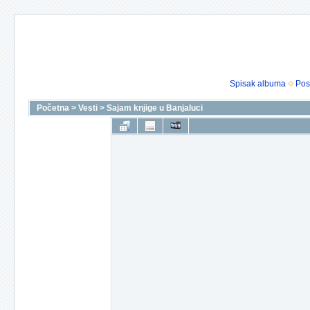
Spisak albuma
Pos
Početna
>
Vesti
>
Sajam knjige u Banjaluci