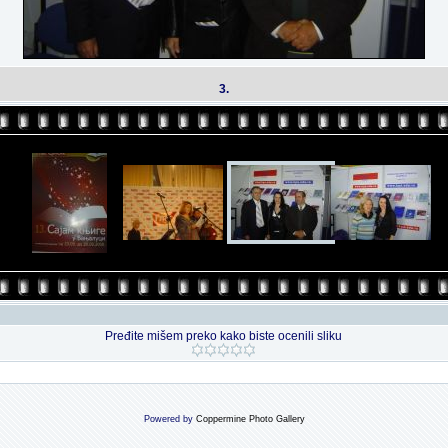
3.
Pređite mišem preko kako biste ocenili sliku
Powered by
Coppermine Photo Gallery