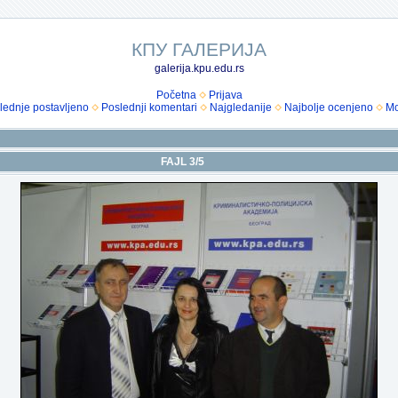
КПУ ГАЛЕРИЈА
galerija.kpu.edu.rs
Početna
Prijava
lednje postavljeno
Poslednji komentari
Najgledanije
Najbolje ocenjeno
Mo
FAJL 3/5