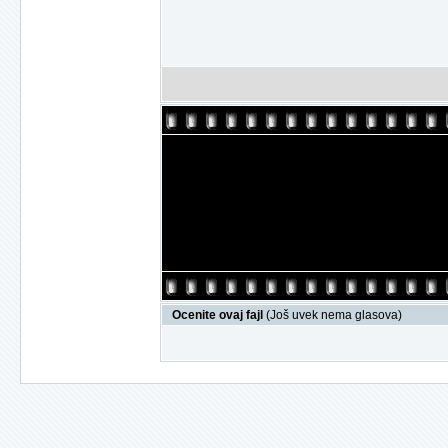
Ocenite ovaj fajl
(Još uvek nema glasova)