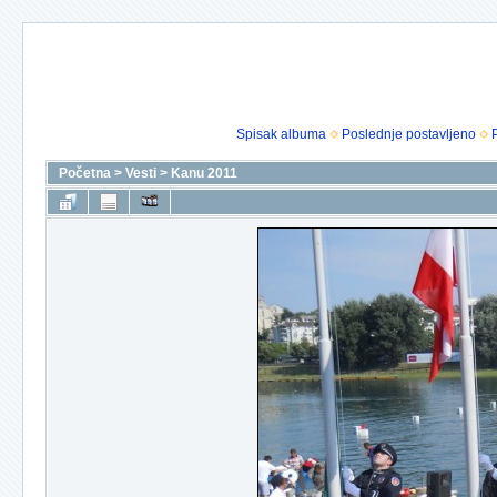
Spisak albuma
Poslednje postavljeno
Početna
>
Vesti
>
Kanu 2011