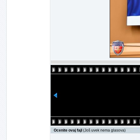
Ocenite ovaj fajl
(Još uvek nema glasova)