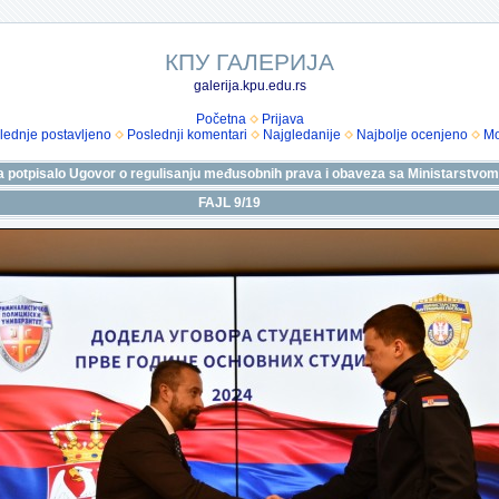
КПУ ГАЛЕРИЈА
galerija.kpu.edu.rs
Početna
Prijava
lednje postavljeno
Poslednji komentari
Najgledanije
Najbolje ocenjeno
Mo
eta potpisalo Ugovor o regulisanju međusobnih prava i obaveza sa Ministarstvom
FAJL 9/19