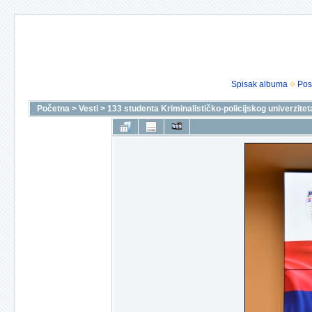
Spisak albuma
Pos
Početna
>
Vesti
>
133 studenta Kriminalističko-policijskog univerzit