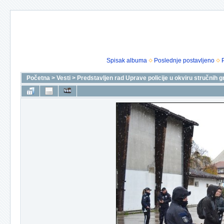
Spisak albuma
Poslednje postavljeno
Početna
>
Vesti
>
Predstavljen rad Uprave policije u okviru stručnih g