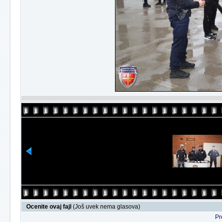
Ocenite ovaj fajl
(Još uvek nema glasova)
Pr