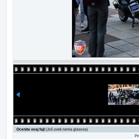
Ocenite ovaj fajl
(Još uvek nema glasova)
Pr