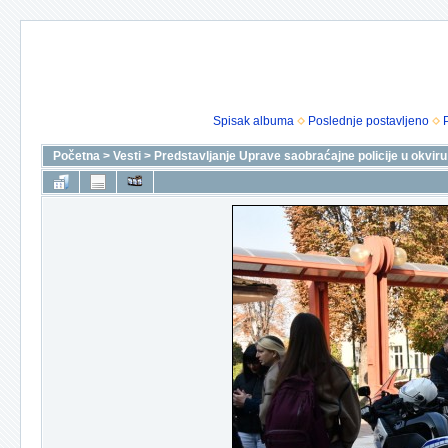
Spisak albuma
Poslednje postavljeno
Početna
>
Vesti
>
Predstavljanje Uprave saobraćajne policije u okviru