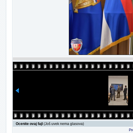
Ocenite ovaj fajl
(Još uvek nema glasova)
Pr