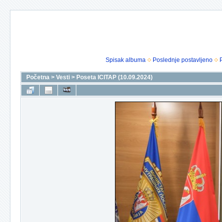
Spisak albuma
Poslednje postavljeno
Početna
>
Vesti
>
Poseta ICITAP (10.09.2024)