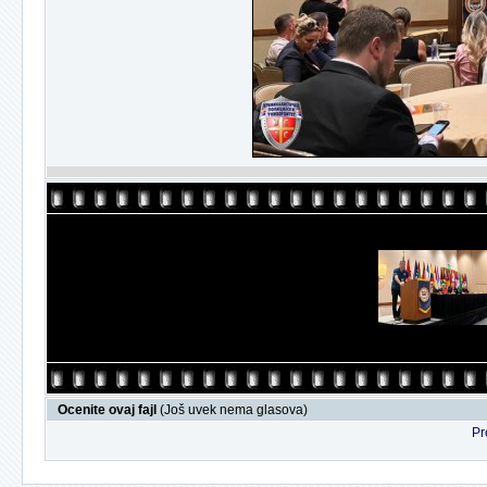
Ocenite ovaj fajl
(Još uvek nema glasova)
Pr