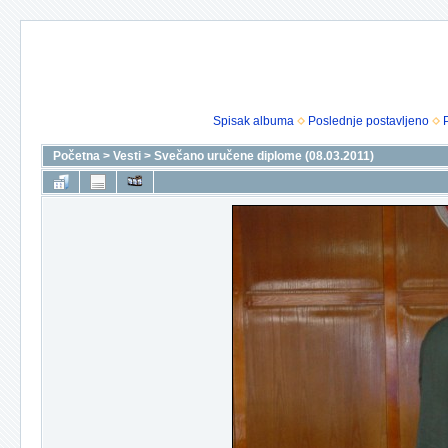
Spisak albuma
Poslednje postavljeno
Početna
>
Vesti
>
Svečano uručene diplome (08.03.2011)