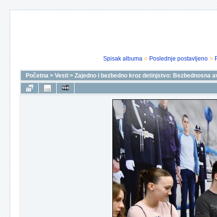
Spisak albuma
Poslednje postavljeno
Početna
>
Vesti
>
Zajedno i bezbedno kroz detinjstvo: Bezbednosna a