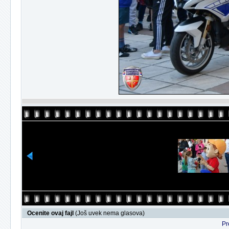
Ocenite ovaj fajl
(Još uvek nema glasova)
Pr