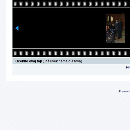
Ocenite ovaj fajl
(Još uvek nema glasova)
Pr
Powered