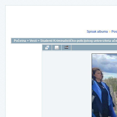
Spisak albuma
Pos
Početna
>
Vesti
>
Studenti Kriminalističko-policijskog univerziteta uč