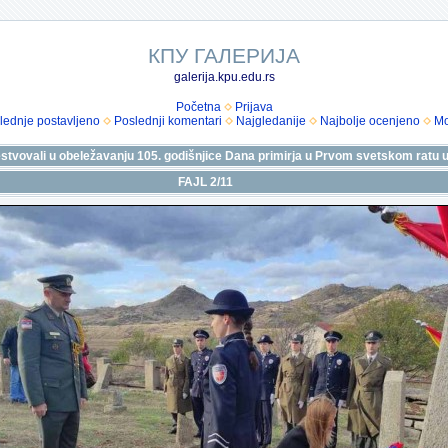
КПУ ГАЛЕРИЈА
galerija.kpu.edu.rs
Početna
Prijava
lednje postavljeno
Poslednji komentari
Najgledanije
Najbolje ocenjeno
Mo
estvovali u obeležavanju 105. godišnjice Dana primirja u Prvom svetskom ratu u 
FAJL 2/11