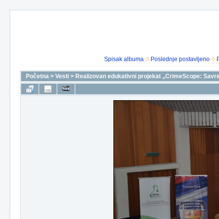
Spisak albuma
Poslednje postavljeno
Početna
>
Vesti
>
Realizovan edukativni projekat „CrimeScope: Savre