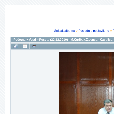
Spisak albuma
Poslednje postavljeno
Početna
>
Vesti
>
Poseta (22.12.2010) - M.Kuribak,Z.Loncar-Kasalica