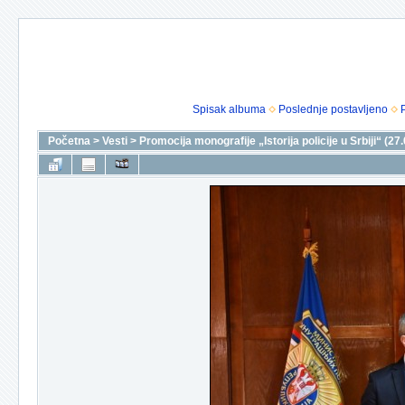
Spisak albuma
Poslednje postavljeno
Početna
>
Vesti
>
Promocija monografije „Istorija policije u Srbiji“ (27