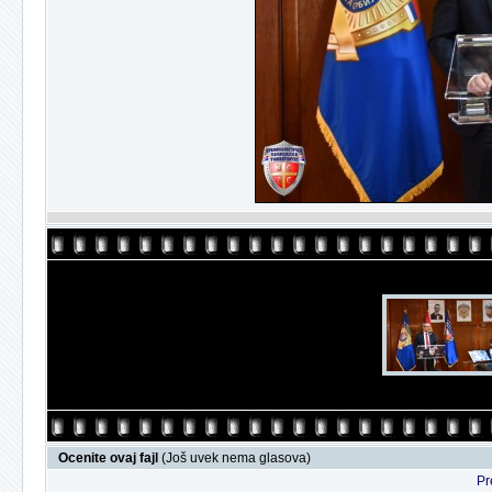
Ocenite ovaj fajl
(Još uvek nema glasova)
Pr