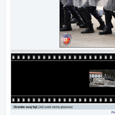
Ocenite ovaj fajl
(Još uvek nema glasova)
Pr