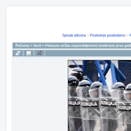
Spisak albuma
Poslednje postavljeno
Početna
>
Vesti
>
Pokazna vežba osposobljenosti studenata prve godi