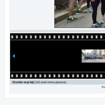
Ocenite ovaj fajl
(Još uvek nema glasova)
Pr