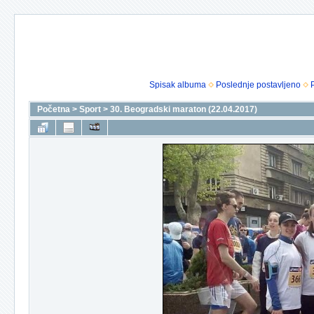
Spisak albuma
Poslednje postavljeno
Početna
>
Sport
>
30. Beogradski maraton (22.04.2017)