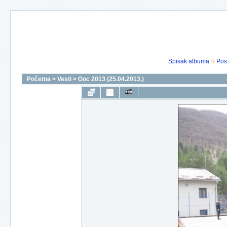
Spisak albuma
Pos
Početna
>
Vesti
>
Goc 2013 (25.04.2013.)