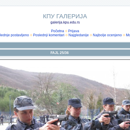
КПУ ГАЛЕРИЈА
galerija.kpu.edu.rs
Početna
Prijava
lednje postavljeno
Poslednji komentari
Najgledanije
Najbolje ocenjeno
Mo
FAJL 25/36