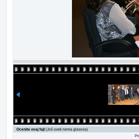
Ocenite ovaj fajl
(Još uvek nema glasova)
Pr