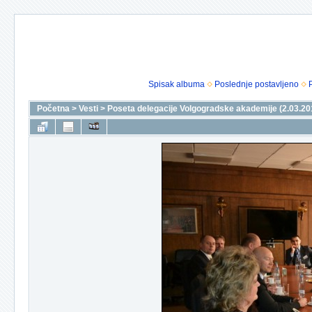
Spisak albuma
Poslednje postavljeno
Početna
>
Vesti
>
Poseta delegacije Volgogradske akademije (2.03.20