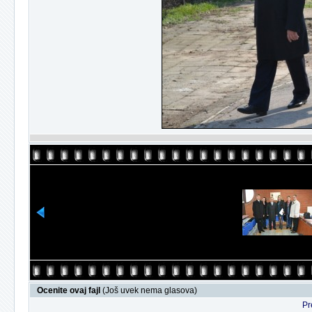
Ocenite ovaj fajl
(Još uvek nema glasova)
Pr