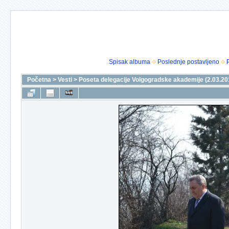
Spisak albuma
Poslednje postavljeno
Početna
>
Vesti
>
Poseta delegacije Volgogradske akademije (2.03.20