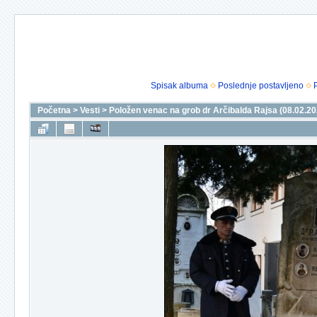
Spisak albuma
Poslednje postavljeno
Početna
>
Vesti
>
Položen venac na grob dr Arčibalda Rajsa (08.02.20