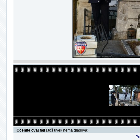
Ocenite ovaj fajl
(Još uvek nema glasova)
Pr