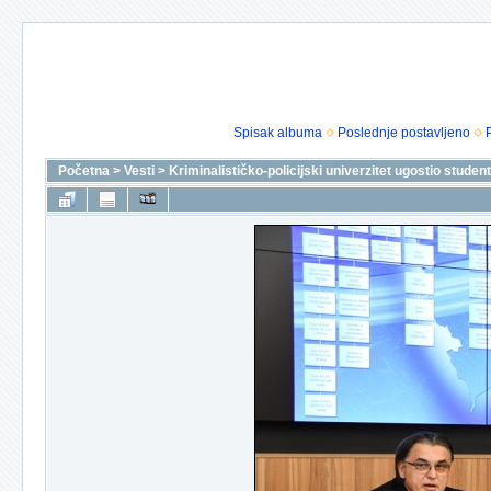
Spisak albuma
Poslednje postavljeno
Početna
>
Vesti
>
Kriminalističko-policijski univerzitet ugostio stude