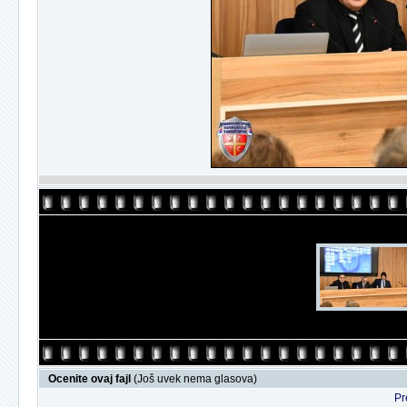
Ocenite ovaj fajl
(Još uvek nema glasova)
Pr