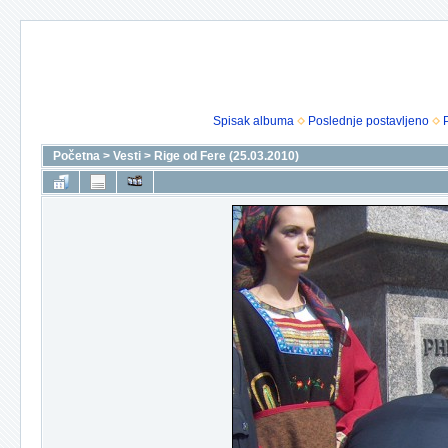
Spisak albuma
Poslednje postavljeno
Početna
>
Vesti
>
Rige od Fere (25.03.2010)