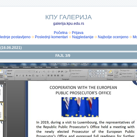
КПУ ГАЛЕРИЈА
galerija.kpu.edu.rs
Početna
Prijava
lednje postavljeno
Poslednji komentari
Najgledanije
Najbolje ocenjeno
Mo
 (16.06.2021)
FAJL 3/9