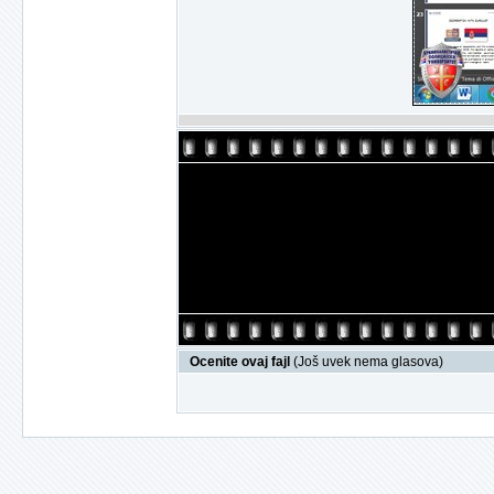
Ocenite ovaj fajl
(Još uvek nema glasova)