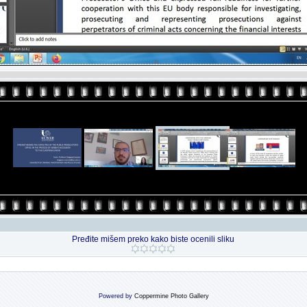
Pređite mišem preko kako biste ocenili sliku
Powered by
Coppermine Photo Gallery