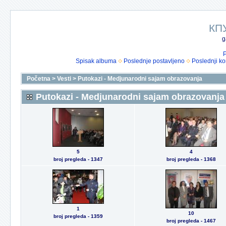
КП
g
P
Spisak albuma
Poslednje postavljeno
Poslednji k
Početna
>
Vesti
>
Putokazi - Medjunarodni sajam obrazovanja
Putokazi - Medjunarodni sajam obrazovanja
5
4
broj pregleda - 1347
broj pregleda - 1368
1
10
broj pregleda - 1359
broj pregleda - 1467