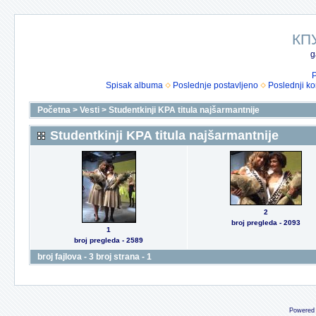
КП
g
P
Spisak albuma
Poslednje postavljeno
Poslednji k
Početna
>
Vesti
>
Studentkinji KPA titula najšarmantnije
Studentkinji KPA titula najšarmantnije
2
broj pregleda - 2093
1
broj pregleda - 2589
broj fajlova - 3 broj strana - 1
Powered