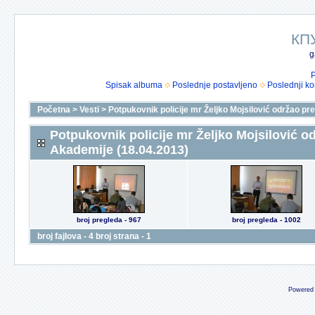
КП
g
P
Spisak albuma
Poslednje postavljeno
Poslednji k
Početna
>
Vesti
>
Potpukovnik policije mr Željko Mojsilović održao p
Potpukovnik policije mr Željko Mojsilović 
Akademije (18.04.2013)
broj pregleda - 967
broj pregleda - 1002
broj fajlova - 4 broj strana - 1
Powered