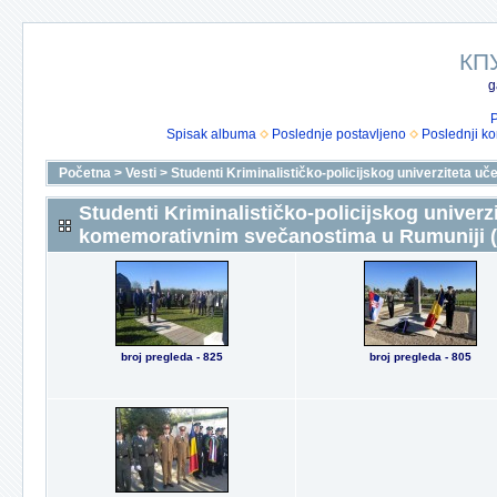
КП
g
P
Spisak albuma
Poslednje postavljeno
Poslednji k
Početna
>
Vesti
>
Studenti Kriminalističko-policijskog univerziteta 
Studenti Kriminalističko-policijskog univerz
komemorativnim svečanostima u Rumuniji (
broj pregleda - 825
broj pregleda - 805