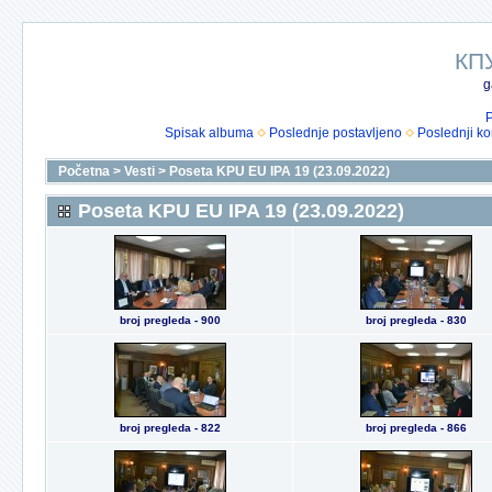
КП
g
P
Spisak albuma
Poslednje postavljeno
Poslednji k
Početna
>
Vesti
>
Poseta KPU EU IPA 19 (23.09.2022)
Poseta KPU EU IPA 19 (23.09.2022)
broj pregleda - 900
broj pregleda - 830
broj pregleda - 822
broj pregleda - 866