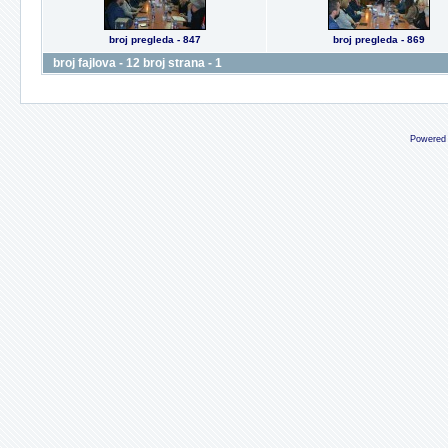
broj pregleda - 847
broj pregleda - 869
broj fajlova - 12 broj strana - 1
Powered