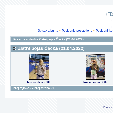
КП
g
P
Spisak albuma
Poslednje postavljeno
Poslednji k
Početna
>
Vesti
>
Zlatni pojas Čačka (21.04.2022)
Zlatni pojas Čačka (21.04.2022)
broj pregleda - 833
broj pregleda - 793
broj fajlova - 2 broj strana - 1
Powered