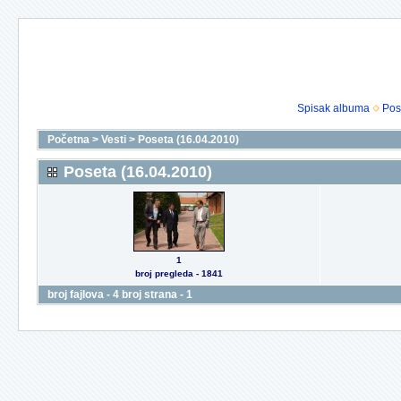
Spisak albuma
Pos
Početna
>
Vesti
>
Poseta (16.04.2010)
Poseta (16.04.2010)
1
broj pregleda - 1841
broj fajlova - 4 broj strana - 1