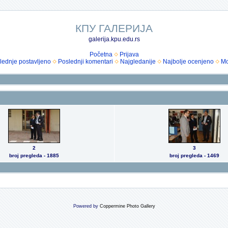
КПУ ГАЛЕРИЈА
galerija.kpu.edu.rs
Početna
Prijava
lednje postavljeno
Poslednji komentari
Najgledanije
Najbolje ocenjeno
Mo
2
3
broj pregleda - 1885
broj pregleda - 1469
Powered by
Coppermine Photo Gallery