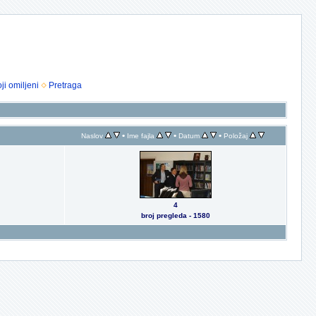
ji omiljeni
Pretraga
•
•
•
Naslov
Ime fajla
Datum
Položaj
4
broj pregleda - 1580