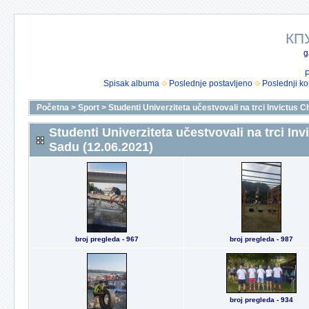
КП
g
P
Spisak albuma
Poslednje postavljeno
Poslednji k
Početna
>
Sport
>
Studenti Univerziteta učestvovali na trci Invictus
Studenti Univerziteta učestvovali na trci I
Sadu (12.06.2021)
broj pregleda - 967
broj pregleda - 987
broj pregleda - 934