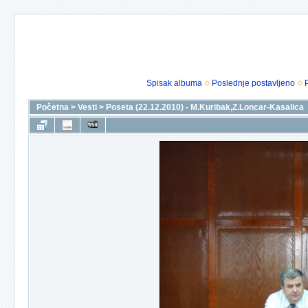
Spisak albuma
Poslednje postavljeno
Početna
>
Vesti
>
Poseta (22.12.2010) - M.Kuribak,Z.Loncar-Kasalica