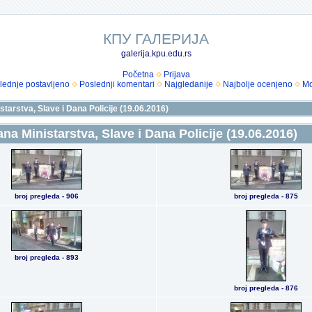
КПУ ГАЛЕРИЈА
galerija.kpu.edu.rs
Početna
Prijava
lednje postavljeno
Poslednji komentari
Najgledanije
Najbolje ocenjeno
Mo
arstva, Slave i Dana Policije (19.06.2016)
 Ministarstva, Slave i Dana Policije (19.06.2016)
broj pregleda - 906
broj pregleda - 875
broj pregleda - 893
broj pregleda - 876