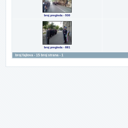
broj pregleda - 930
broj pregleda - 881
broj fajlova - 15 broj strana - 1