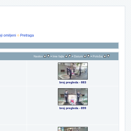
ji omiljeni
Pretraga
•
•
•
Naslov
Ime fajla
Datum
Položaj
broj pregleda - 883
broj pregleda - 899