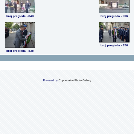
broj pregleda - 843
broj pregleda - 906
broj pregleda - 856
broj pregleda - 835
Powered by
Coppermine Photo Gallery