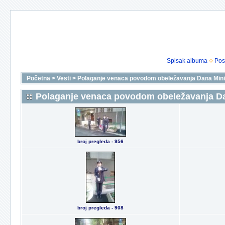
Spisak albuma
Pos
Početna
>
Vesti
>
Polaganje venaca povodom obeležavanja Dana Minist
Polaganje venaca povodom obeležavanja Dana
broj pregleda - 956
broj pregleda - 908