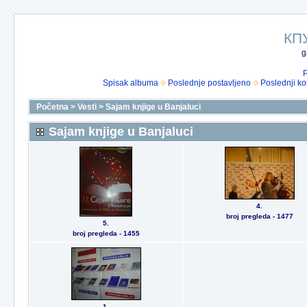
КП
g
P
Spisak albuma
Poslednje postavljeno
Poslednji k
Početna
>
Vesti
>
Sajam knjige u Banjaluci
Sajam knjige u Banjaluci
4.
broj pregleda - 1477
5.
broj pregleda - 1455
1.