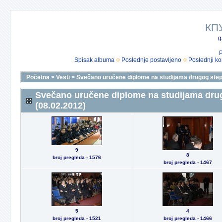
КП
g
P
Spisak albuma
Poslednje postavljeno
Poslednji k
Početna
>
Vesti
>
Svečano uručene diplome na studijama drugog step
Svečano uručene diplome na studijama dru
(08.02.2012)
9
8
broj pregleda - 1576
broj pregleda - 1467
5
4
broj pregleda - 1521
broj pregleda - 1466