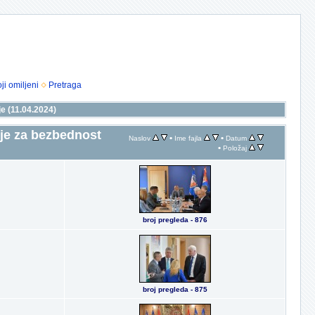
ji omiljeni
Pretraga
e (11.04.2024)
je za bezbednost
•
•
Naslov
Ime fajla
Datum
•
Položaj
broj pregleda - 876
broj pregleda - 875