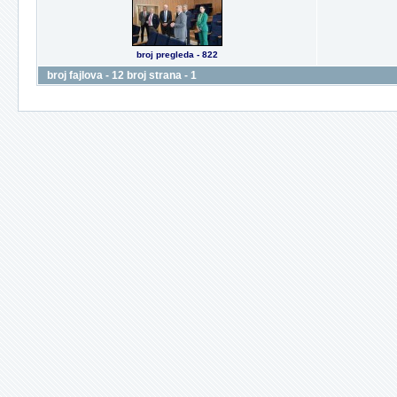
broj pregleda - 822
broj fajlova - 12 broj strana - 1