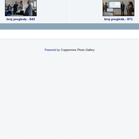
broj pregleda - 842
broj pregleda - 871
Powered by
Coppermine Photo Gallery