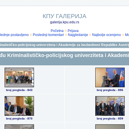
КПУ ГАЛЕРИЈА
galerija.kpu.edu.rs
Početna
Prijava
lednje postavljeno
Poslednji komentari
Najgledanije
Najbolje ocenjeno
Mo
ističko-policijskog univerziteta i Akademije za bezbednost Republike Austrij
Kriminalističko-policijskog univerziteta i Akademi
broj pregleda - 843
broj pregleda - 896
broj pregleda - 870
broj pregleda - 859