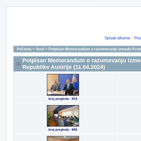
Spisak albuma
Pos
Početna
>
Vesti
>
Potpisan Memorandum o razumevanju između Kriminal
Potpisan Memorandum o razumevanju između 
Republike Austrije (11.04.2024)
broj pregleda - 923
broj pregleda - 886