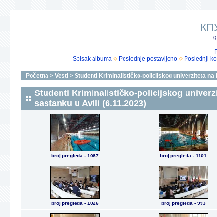
КП
g
P
Spisak albuma
Poslednje postavljeno
Poslednji k
Početna
>
Vesti
>
Studenti Kriminalističko-policijskog univerziteta n
Studenti Kriminalističko-policijskog unive
sastanku u Avili (6.11.2023)
broj pregleda - 1087
broj pregleda - 1101
broj pregleda - 1026
broj pregleda - 993