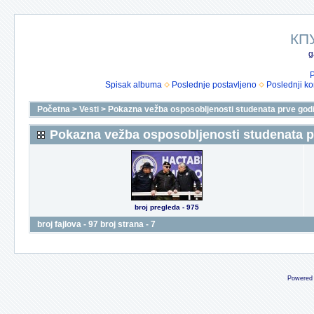
КП
g
P
Spisak albuma
Poslednje postavljeno
Poslednji k
Početna
>
Vesti
>
Pokazna vežba osposobljenosti studenata prve godi
Pokazna vežba osposobljenosti studenata p
broj pregleda - 975
broj fajlova - 97 broj strana - 7
Powered