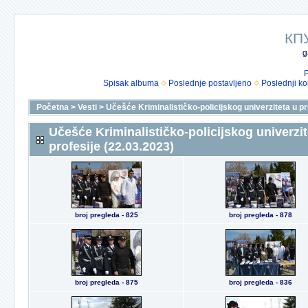
КП
g
P
Spisak albuma
Poslednje postavljeno
Poslednji k
Početna
>
Vesti
>
Učešće Kriminalističko-policijskog univerziteta u pr
Učešće Kriminalističko-policijskog univerzit
profesije (22.03.2023)
broj pregleda - 825
broj pregleda - 878
broj pregleda - 875
broj pregleda - 836