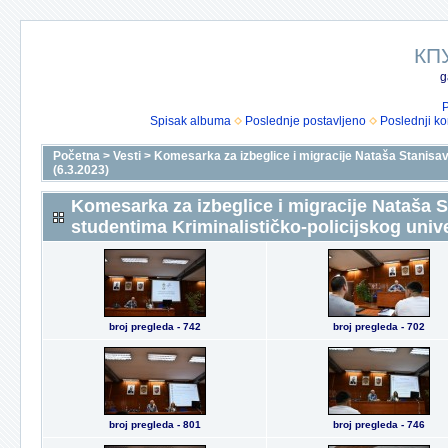
КП
g
P
Spisak albuma
Poslednje postavljeno
Poslednji k
Početna
>
Vesti
>
Komesarka za izbeglice i migracije Nataša Stanisavl
(6.3.2023)
Komesarka za izbeglice i migracije Nataša S
studentima Kriminalističko-policijskog unive
broj pregleda - 742
broj pregleda - 702
broj pregleda - 801
broj pregleda - 746