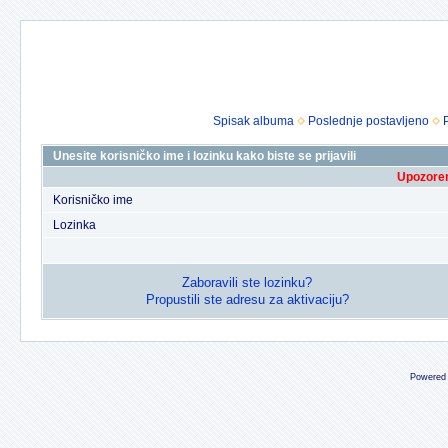
Spisak albuma
Poslednje postavljeno
Unesite korisničko ime i lozinku kako biste se prijavili
Upozoren
Korisničko ime
Lozinka
Zaboravili ste lozinku?
Propustili ste adresu za aktivaciju?
Powered