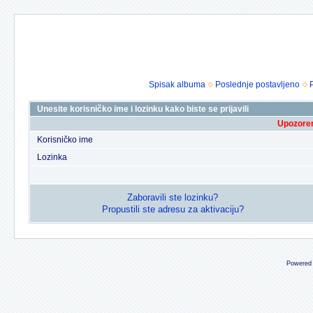
Spisak albuma
Poslednje postavljeno
Unesite korisničko ime i lozinku kako biste se prijavili
Upozoren
Korisničko ime
Lozinka
Zaboravili ste lozinku?
Propustili ste adresu za aktivaciju?
Powered