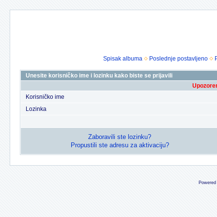
Spisak albuma
Poslednje postavljeno
Unesite korisničko ime i lozinku kako biste se prijavili
Upozoren
Korisničko ime
Lozinka
Zaboravili ste lozinku?
Propustili ste adresu za aktivaciju?
Powered