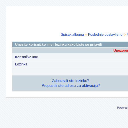
Spisak albuma
Poslednje postavljeno
Unesite korisničko ime i lozinku kako biste se prijavili
Upozoren
Korisničko ime
Lozinka
Zaboravili ste lozinku?
Propustili ste adresu za aktivaciju?
Powered