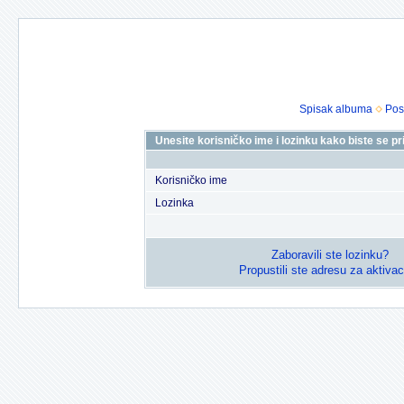
Spisak albuma
Pos
Unesite korisničko ime i lozinku kako biste se prij
Korisničko ime
Lozinka
Zaboravili ste lozinku?
Propustili ste adresu za aktivac