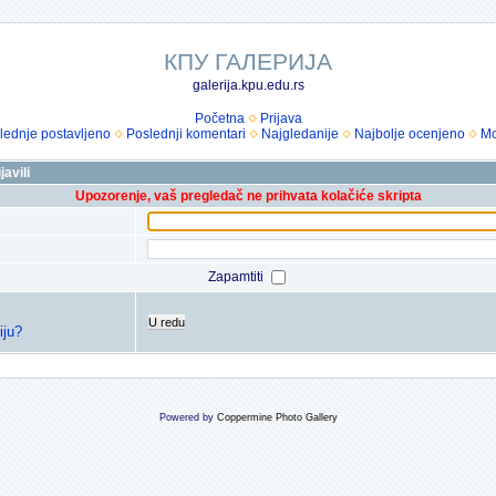
КПУ ГАЛЕРИЈА
galerija.kpu.edu.rs
Početna
Prijava
lednje postavljeno
Poslednji komentari
Najgledanije
Najbolje ocenjeno
Mo
avili
Upozorenje, vaš pregledač ne prihvata kolačiće skripta
Zapamtiti
U redu
iju?
Powered by
Coppermine Photo Gallery