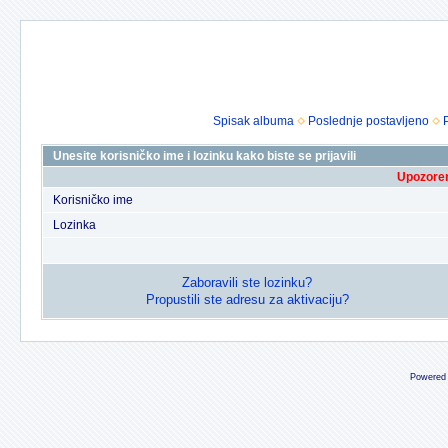
Spisak albuma
Poslednje postavljeno
Unesite korisničko ime i lozinku kako biste se prijavili
Upozoren
Korisničko ime
Lozinka
Zaboravili ste lozinku?
Propustili ste adresu za aktivaciju?
Powered