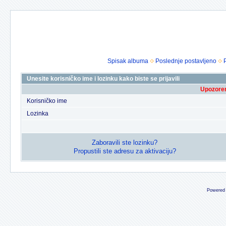
Spisak albuma
Poslednje postavljeno
Unesite korisničko ime i lozinku kako biste se prijavili
Upozoren
Korisničko ime
Lozinka
Zaboravili ste lozinku?
Propustili ste adresu za aktivaciju?
Powered