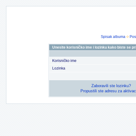
Spisak albuma
Pos
Unesite korisničko ime i lozinku kako biste se prij
Korisničko ime
Lozinka
Zaboravili ste lozinku?
Propustili ste adresu za aktivac