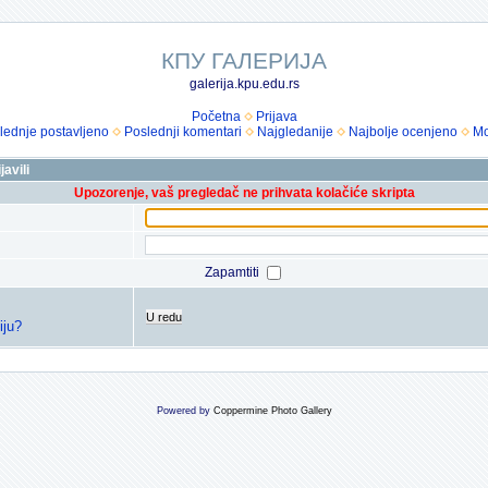
КПУ ГАЛЕРИЈА
galerija.kpu.edu.rs
Početna
Prijava
lednje postavljeno
Poslednji komentari
Najgledanije
Najbolje ocenjeno
Mo
avili
Upozorenje, vaš pregledač ne prihvata kolačiće skripta
Zapamtiti
U redu
iju?
Powered by
Coppermine Photo Gallery